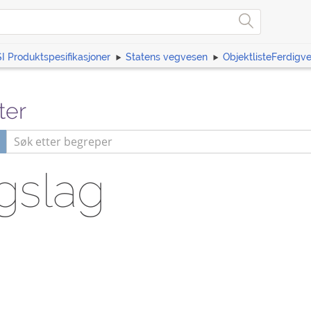
I Produktspesifikasjoner
Statens vegvesen
ObjektlisteFerdigv
ter
gslag