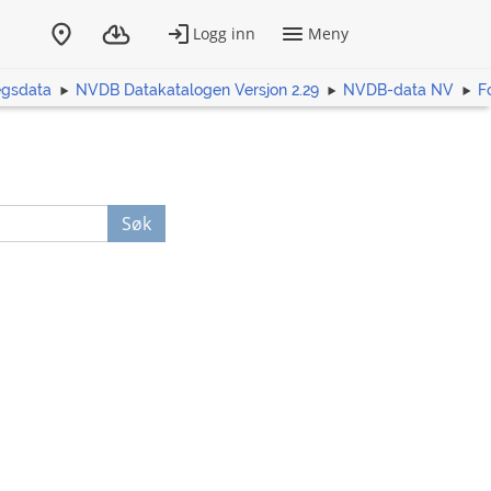
egsdata
NVDB Datakatalogen Versjon 2.29
NVDB-data NV
F
Søk