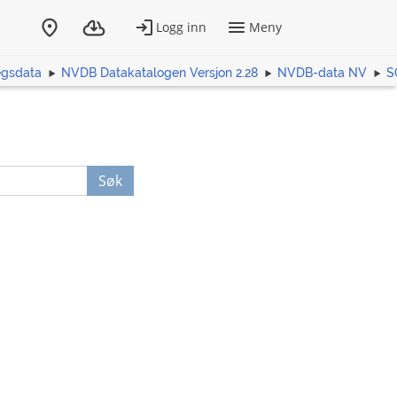
egsdata
NVDB Datakatalogen Versjon 2.28
NVDB-data NV
S
Søk