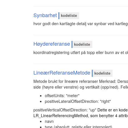
Synbarhet
kodeliste
hvor godt den kartlagte detalj var synbar ved kartle
Høydereferanse
kodeliste
koordinatregistering utført på topp eller bunn av et o
LineærReferanseMetode
kodeliste
Metode brukt for lineære referanser Merknad: Dersom o
side (høyre eller venstre) og vertikalt (opp/ned). Fel
offsetUnits: "meter"
positiveLateralOffsetDirection: "right"
positiveVerticalOffsetDirection: "up"
Dette er en kode
LR_LinearReferencingMethod, som benytter 4 attrib
navn
type (absolutt, relativ eller interpolert)