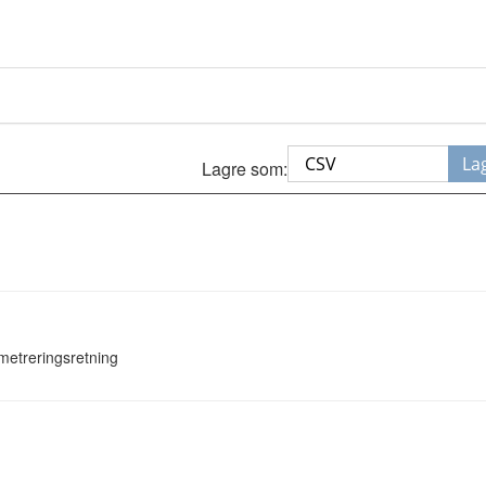
La
Lagre som:
 metreringsretning