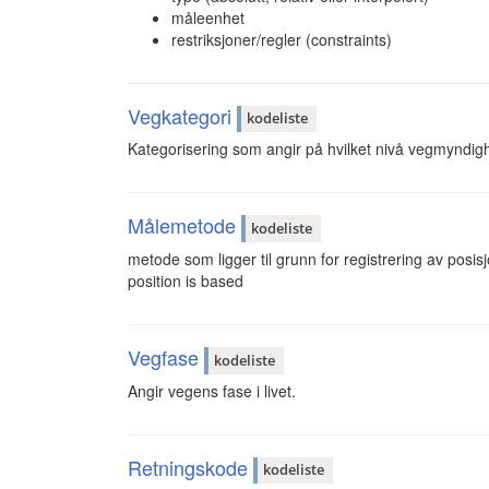
måleenhet
restriksjoner/regler (constraints)
Vegkategori
kodeliste
Kategorisering som angir på hvilket nivå vegmyndigh
Målemetode
kodeliste
metode som ligger til grunn for registrering av posisj
position is based
Vegfase
kodeliste
Angir vegens fase i livet.
Retningskode
kodeliste