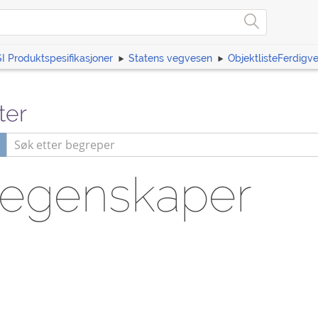
I Produktspesifikasjoner
Statens vegvesen
ObjektlisteFerdigv
ter
segenskaper