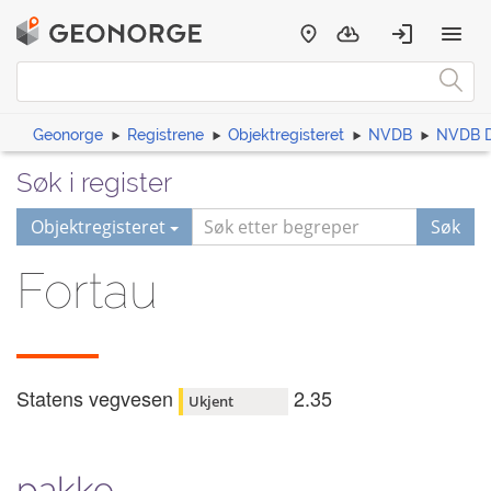
Geonorge
Registrene
Objektregisteret
NVDB
NVDB D
Søk i register
Objektregisteret
Søk
Fortau
Statens vegvesen
2.35
Ukjent
pakke