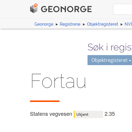
Geonorge
Registrene
Objektregisteret
NV
Søk i regis
Objektregisteret
Fortau
Statens vegvesen
2.35
Ukjent