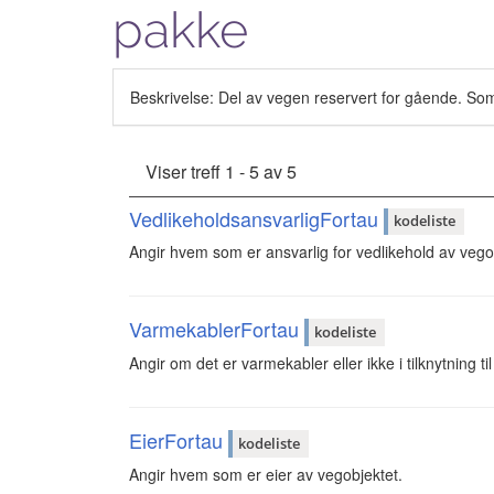
pakke
Beskrivelse: Del av vegen reservert for gående. Som 
Viser treff 1 - 5 av 5
VedlikeholdsansvarligFortau
kodeliste
Angir hvem som er ansvarlig for vedlikehold av vego
VarmekablerFortau
kodeliste
Angir om det er varmekabler eller ikke i tilknytning ti
EierFortau
kodeliste
Angir hvem som er eier av vegobjektet.