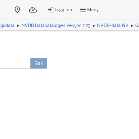
egsdata
NVDB Datakatalogen Versjon 2.29
NVDB-data NV
G
Søk