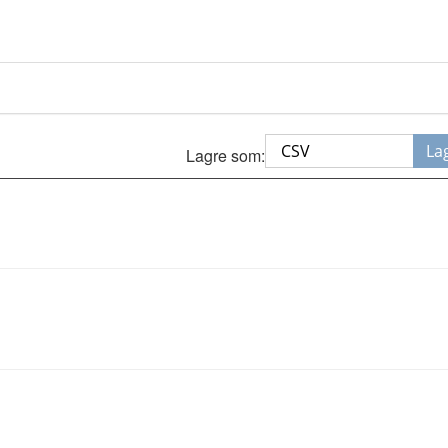
La
Lagre som: