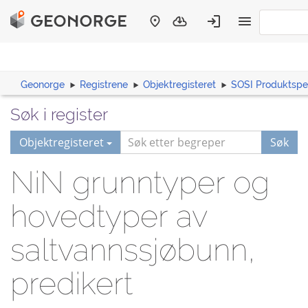
Geonorge
Registrene
Objektregisteret
SOSI Produktspes
Søk i register
Objektregisteret
Søk
NiN grunntyper og
hovedtyper av
saltvannssjøbunn,
predikert