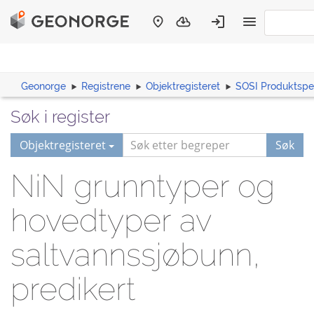
Geonorge
Registrene
Objektregisteret
SOSI Produktspes
Søk i register
Objektregisteret
Søk
NiN grunntyper og
hovedtyper av
saltvannssjøbunn,
predikert