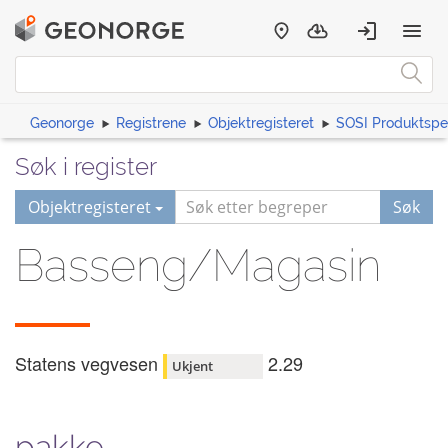
Geonorge
Registrene
Objektregisteret
SOSI Produktspes
Søk i register
Objektregisteret
Søk
Basseng/Magasin
Statens vegvesen
2.29
Ukjent
pakke