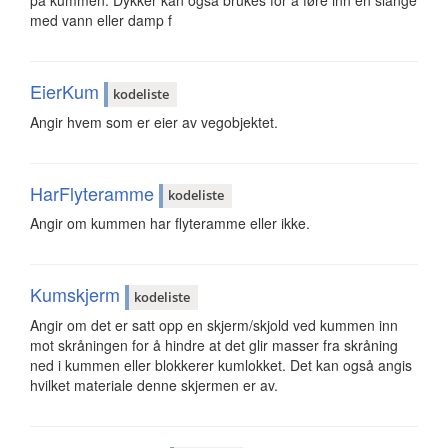
med vann eller damp f
EierKum
kodeliste
Angir hvem som er eier av vegobjektet.
HarFlyteramme
kodeliste
Angir om kummen har flyteramme eller ikke.
Kumskjerm
kodeliste
Angir om det er satt opp en skjerm/skjold ved kummen inn
mot skråningen for å hindre at det glir masser fra skråning
ned i kummen eller blokkerer kumlokket. Det kan også angis
hvilket materiale denne skjermen er av.