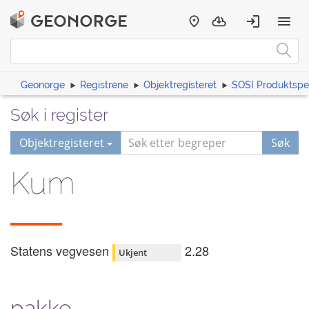
Geonorge
Registrene
Objektregisteret
SOSI Produktspes
Søk i register
Objektregisteret
Søk
Kum
Statens vegvesen
2.28
Ukjent
pakke