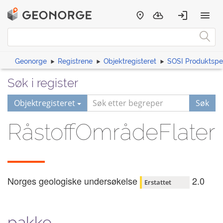
Geonorge
Registrene
Objektregisteret
SOSI Produktspes
Søk i register
Objektregisteret
Søk
RåstoffOmrådeFlater
Norges geologiske undersøkelse
2.0
Erstattet
pakke