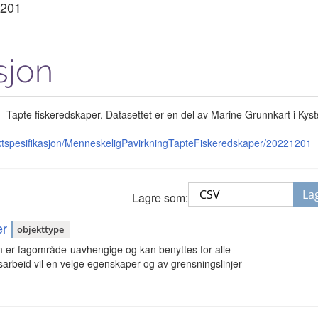
201
sjon
- Tapte fiskeredskaper. Datasettet er en del av Marine Grunnkart i Kyst
ktspesifikasjon/MenneskeligPavirkningTapteFiskeredskaper/20221201
La
Lagre som:
er
objekttype
 er fagområde-uavhengige og kan benyttes for alle
sarbeid vil en velge egenskaper og av grensningslinjer