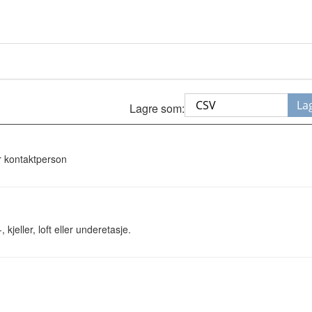
La
Lagre som:
r kontaktperson
jeller, loft eller underetasje.