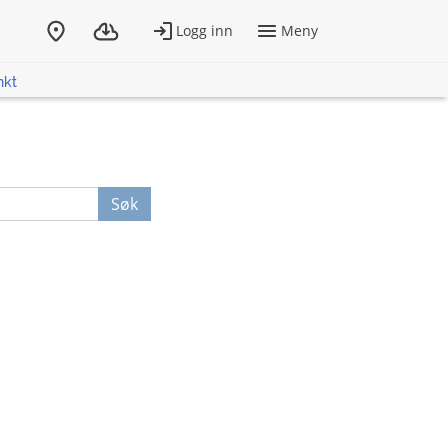
nkt
Søk