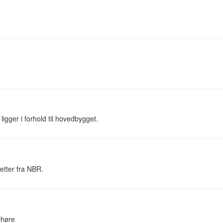
gger i forhold til hovedbygget.
etter fra NBR.
lhøre