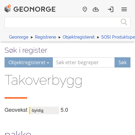
Geonorge
Registrene
Objektregisteret
SOSI Produktspes
Søk i register
Objektregisteret
Søk
Takoverbygg
Geovekst
5.0
Gyldig
pakke