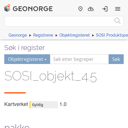
Geonorge
Registrene
Objektregisteret
SOSI Produktspes
Søk i register
Objektregisteret
Søk
SOSI_objekt_4.5
Kartverket
1.0
Gyldig
pakke