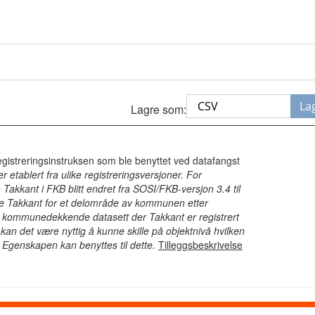
La
Lagre som:
egistreringsinstruksen som ble benyttet ved datafangst
r etablert fra ulike registreringsversjoner. For
Takkant i FKB blitt endret fra SOSI/FKB-versjon 3.4 til
e Takkant for et delområde av kommunen etter
et kommunedekkende datasett der Takkant er registrert
ne kan det være nyttig å kunne skille på objektnivå hvilken
 Egenskapen kan benyttes til dette.
Tilleggsbeskrivelse