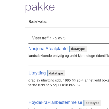
pakke
Beskrivelse:
Viser treff 1 - 5 av 5
NasjonalArealplanId
datatype
landsdekkende entydig og unikt kjennetegn (identifik
Utnytting
datatype
grad av utnytting (pbl. 1985 §§ 20-4 annet ledd boksta
første ledd nr 5 og TEK10 kap. 5)
HøydeFraPlanbestemmelse
datatype