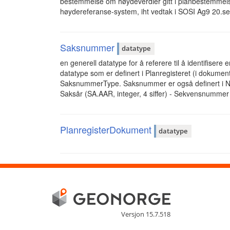
bestemmelse om høydeverdier gitt i planbestemmelser
høydereferanse-system, iht vedtak i SOSI Ag9 20.s
Saksnummer
datatype
en generell datatype for å referere til å identifisere
datatype som er definert i Planregisteret (i dokume
SaksnummerType. Saksnummer er også definert i NOA
Saksår (SA.AAR, integer, 4 siffer) - Sekvensnummer 
PlanregisterDokument
datatype