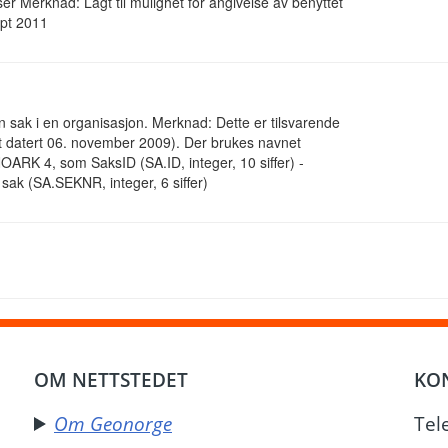
 Merknad: Lagt til mulighet for angivelse av benyttet
ept 2011
 en sak i en organisasjon. Merknad: Dette er tilsvarende
nt datert 06. november 2009). Der brukes navnet
RK 4, som SaksID (SA.ID, integer, 10 siffer) -
sak (SA.SEKNR, integer, 6 siffer)