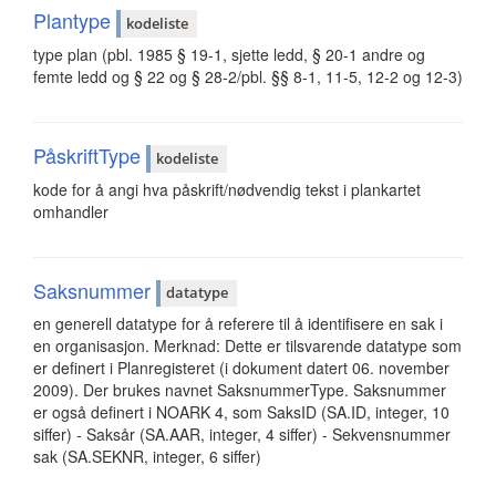
Plantype
kodeliste
type plan (pbl. 1985 § 19-1, sjette ledd, § 20-1 andre og
femte ledd og § 22 og § 28-2/pbl. §§ 8-1, 11-5, 12-2 og 12-3)
PåskriftType
kodeliste
kode for å angi hva påskrift/nødvendig tekst i plankartet
omhandler
Saksnummer
datatype
en generell datatype for å referere til å identifisere en sak i
en organisasjon. Merknad: Dette er tilsvarende datatype som
er definert i Planregisteret (i dokument datert 06. november
2009). Der brukes navnet SaksnummerType. Saksnummer
er også definert i NOARK 4, som SaksID (SA.ID, integer, 10
siffer) - Saksår (SA.AAR, integer, 4 siffer) - Sekvensnummer
sak (SA.SEKNR, integer, 6 siffer)