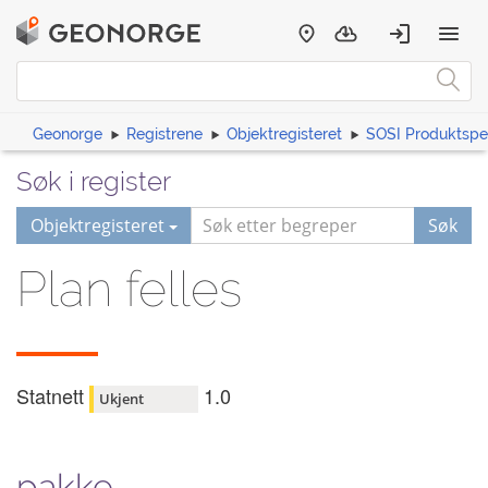
Geonorge
Registrene
Objektregisteret
SOSI Produktspes
Søk i register
Objektregisteret
Søk
Plan felles
Statnett
1.0
Ukjent
pakke