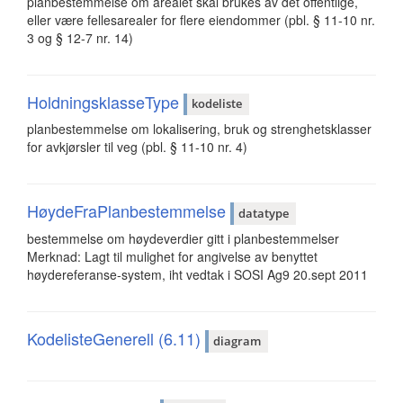
planbestemmelse om arealet skal brukes av det offentlige,
eller være fellesarealer for flere eiendommer (pbl. § 11-10 nr.
3 og § 12-7 nr. 14)
HoldningsklasseType
kodeliste
planbestemmelse om lokalisering, bruk og strenghetsklasser
for avkjørsler til veg (pbl. § 11-10 nr. 4)
HøydeFraPlanbestemmelse
datatype
bestemmelse om høydeverdier gitt i planbestemmelser
Merknad: Lagt til mulighet for angivelse av benyttet
høydereferanse-system, iht vedtak i SOSI Ag9 20.sept 2011
KodelisteGenerell (6.11)
diagram