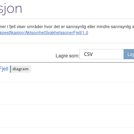
sjon
 i fjell viser områder hvor det er sannsynlig eller mindre sannsynlig a
spesifikasjon/AktsomhetSvakhetssonerFjell/1.0
La
Lagre som:
jell
diagram