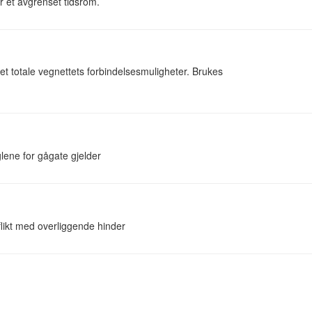
r et avgrenset tidsrom.
 det totale vegnettets forbindelsesmuligheter. Brukes
glene for gågate gjelder
flikt med overliggende hinder