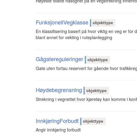
Høyeste tillatte hastighet på en vegstrekning innenfo
FunksjonellVegklasse
objekttype
En klassifisering basert på hvor viktig en veg er for
blant annet for vekting i ruteplanlegging
Gågatereguleringer
objekttype
Gate uten fortau reservert for gående hvor trafikkre
Høydebegrensning
objekttype
Strekning i vegnettet hvor kjøretøy kan komme i kon
InnkjøringForbudt
objekttype
Angir innkjøring forbudt