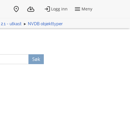
2.1 - utkast
NVDB objekttyper
Søk