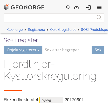
Geonorge
Registrene
Objektregisteret
SOSI Produktspes
Søk i register
Objektregisteret
Søk
Fjordlinjer-
Kysttorskregulering
Fiskeridirektoratet
20170601
Gyldig