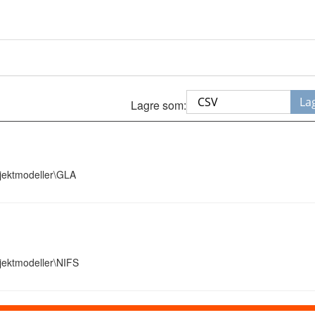
La
Lagre som:
jektmodeller\GLA
jektmodeller\NIFS