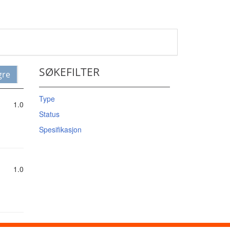
SØKEFILTER
gre
Type
1.0
Status
Spesifikasjon
1.0