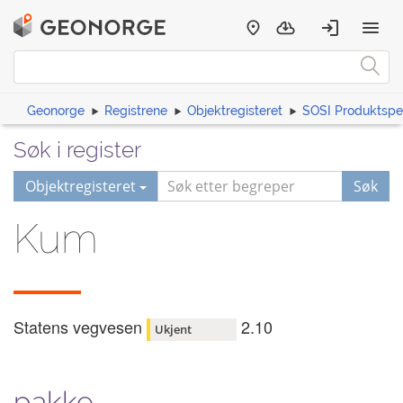
Geonorge
Registrene
Objektregisteret
SOSI Produktspes
Søk i register
Objektregisteret
Søk
Kum
Statens vegvesen
2.10
Ukjent
pakke