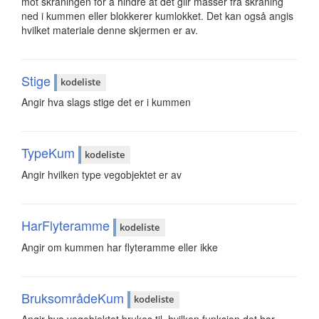
mot skråningen for å hindre at det glir masser fra skråning
ned i kummen eller blokkerer kumlokket. Det kan også angis
hvilket materiale denne skjermen er av.
Stige
kodeliste
Angir hva slags stige det er i kummen
TypeKum
kodeliste
Angir hvilken type vegobjektet er av
HarFlyteramme
kodeliste
Angir om kummen har flyteramme eller ikke
BruksområdeKum
kodeliste