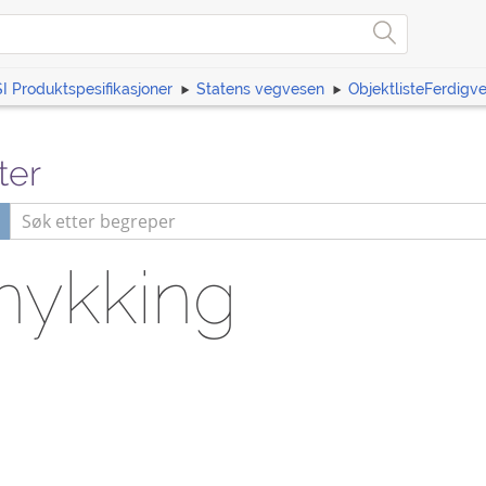
I Produktspesifikasjoner
Statens vegvesen
ObjektlisteFerdigv
ter
mykking