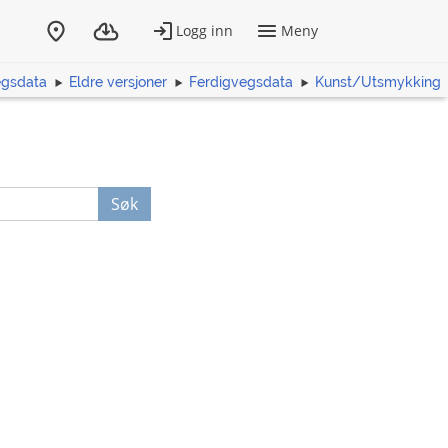
egsdata
Eldre versjoner
Ferdigvegsdata
Kunst/Utsmykking
Søk