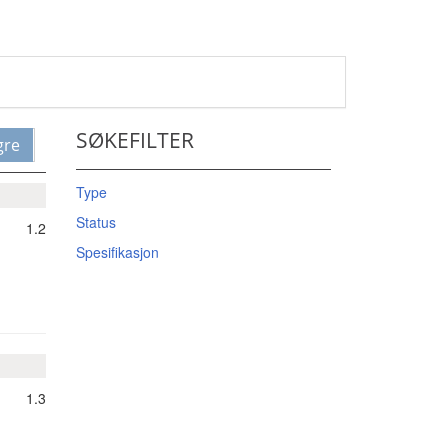
SØKEFILTER
gre
Type
Status
1.2
Spesifikasjon
1.3