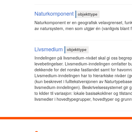
Naturkomponent
objekttype
Naturkomponent er en geografisk velavgrenset, funksj
av natursystem, men som utgjør én (vanligvis blant 
Livsmedium
objekttype
Inndelingen på livsmedium-nivået skal gi oss begrepe
levebetingelser. Livsmedium-inndelingen omfatter bu
dekkende for det norske fastlandet samt for havomr
Livsmedium-inndelingen har to hierarkiske nivåer (
(kun beskrevet i fulltekstversjonen av Naturtypeba
livsmedium-inndelingen). Beskrivelsessystemet gir g
to kilder til variasjon: lokale basisøkokliner og tilst
livsmedier i hovedtypegrupper, hovedtyper og grunnty