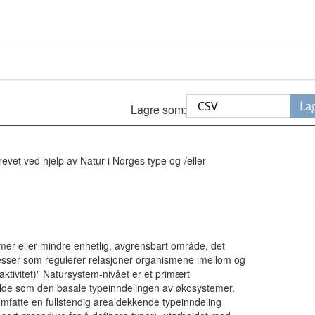
La
Lagre som:
revet ved hjelp av Natur i Norges type og-/eller
mer eller mindre enhetlig, avgrensbart område, det
prosesser som regulerer relasjoner organismene imellom og
tivitet)" Natursystem-nivået er et primært
olde som den basale typeinndelingen av økosystemer.
fatte en fullstendig arealdekkende typeinndeling