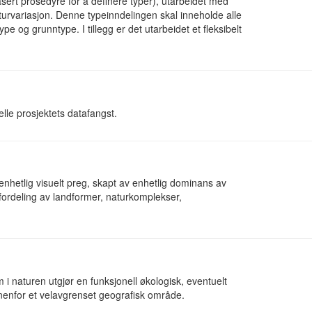
ebasert prosedyre for å definere typer), utarbeidet med
turvariasjon. Denne typeinndelingen skal inneholde alle
 og grunntype. I tillegg er det utarbeidet et fleksibelt
le prosjektets datafangst.
nhetlig visuelt preg, skapt av enhetlig dominans av
 fordeling av landformer, naturkomplekser,
 naturen utgjør en funksjonell økologisk, eventuelt
enfor et velavgrenset geografisk område.