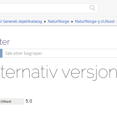
I Generell objektkatalog
NaturINorge
NaturINorge-5.0Utkast
ter
ternativ versjo
5.0
Utkast