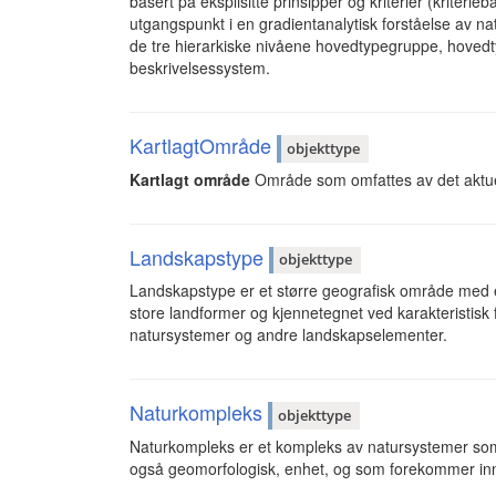
basert på eksplisitte prinsipper og kriterier (kriteri
utgangspunkt i en gradientanalytisk forståelse av na
de tre hierarkiske nivåene hovedtypegruppe, hovedtype
beskrivelsessystem.
KartlagtOmråde
objekttype
Kartlagt område
Område som omfattes av det aktuel
Landskapstype
objekttype
Landskapstype er et større geografisk område med e
store landformer og kjennetegnet ved karakteristisk
natursystemer og andre landskapselementer.
Naturkompleks
objekttype
Naturkompleks er et kompleks av natursystemer som i
også geomorfologisk, enhet, og som forekommer inn