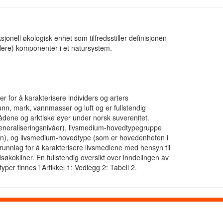
onell økologisk enhet som tilfredsstiller definisjonen
flere) komponenter i et natursystem.
r for å karakterisere individers og arters
nn, mark, vannmasser og luft og er fullstendig
ådene og arktiske øyer under norsk suverenitet.
generaliseringsnivåer), livsmedium-hovedtypegruppe
sen), og livsmedium-hovedtype (som er hovedenheten i
runnlag for å karakterisere livsmediene med hensyn til
andsøkokliner. En fullstendig oversikt over inndelingen av
per finnes i Artikkel 1: Vedlegg 2: Tabell 2.