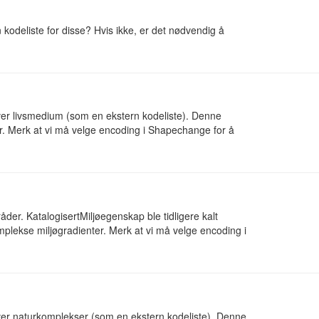
 kodeliste for disse? Hvis ikke, er det nødvendig å
iver livsmedium (som en ekstern kodeliste). Denne
r. Merk at vi må velge encoding i Shapechange for å
der. KatalogisertMiljøegenskap ble tidligere kalt
mplekse miljøgradienter. Merk at vi må velge encoding i
iver naturkomplekser (som en ekstern kodeliste). Denne