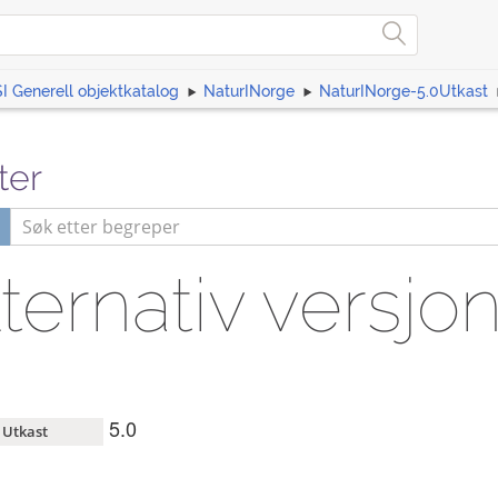
I Generell objektkatalog
NaturINorge
NaturINorge-5.0Utkast
ter
ternativ versjo
5.0
Utkast