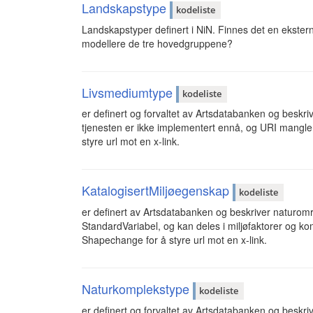
Landskapstype
kodeliste
Landskapstyper definert i NiN. Finnes det en ekstern
modellere de tre hovedgruppene?
Livsmediumtype
kodeliste
er definert og forvaltet av Artsdatabanken og beskr
tjenesten er ikke implementert ennå, og URI mangle
styre url mot en x-link.
KatalogisertMiljøegenskap
kodeliste
er definert av Artsdatabanken og beskriver naturområ
StandardVariabel, og kan deles i miljøfaktorer og ko
Shapechange for å styre url mot en x-link.
Naturkomplekstype
kodeliste
er definert og forvaltet av Artsdatabanken og beskr