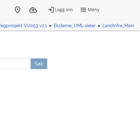
Vegprosjekt VU053 v2.1
Eksterne_UML-deler
LandInfra_Main
Søk