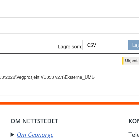
La
Lagre som:
Ukjent
053\2022\Vegprosjekt VU053 v2.1\Eksterne_UML-