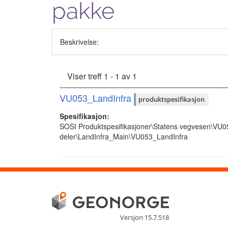
pakke
Beskrivelse:
Viser treff 1 - 1 av 1
VU053_LandInfra
produktspesifikasjon
Spesifikasjon:
SOSI Produktspesifikasjoner\Statens vegvesen\VU
deler\LandInfra_Main\VU053_LandInfra