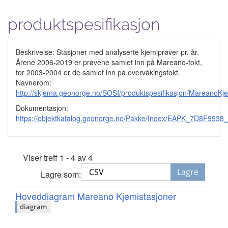
produktspesifikasjon
Beskrivelse: Stasjoner med analyserte kjemiprøver pr. år.
Årene 2006-2019 er prøvene samlet inn på Mareano-tokt,
for 2003-2004 er de samlet inn på overvåkingstokt.
Navnerom:
http://skjema.geonorge.no/SOSI/produktspesifikasjon/MareanoKj
Dokumentasjon:
https://objektkatalog.geonorge.no/Pakke/Index/EAPK_7D8F9
Viser treff 1 - 4 av 4
Lagre
Lagre som:
Hoveddiagram Mareano Kjemistasjoner
diagram