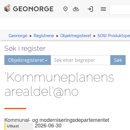
Geonorge
Registrene
Objektregisteret
SOSI Produktspes
Søk i register
Objektregisteret
Søk
'Kommuneplanens
arealdel'@no
Kommunal- og moderniseringsdepartementet
2026-06-30
Utkast