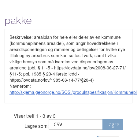
pakke
Beskrivelse: arealplan for hele eller deler av en kommune
(kommuneplanens arealdel), som angir hovedtrekkene i
arealdisponeringen og rammer og betingelser for hvilke nye
tiltak og ny arealbruk som kan settes i verk, samt hvilke
viktige hensyn som må ivaretas ved disponeringen av
arealene (pbl. § 11-5 - https://lovdata.no/lov/2008-06-27-71/
§11-5; pbl. 1985 § 20-4 første ledd -
https://lovdata.no/lov/1985-06-14-77/§20-4)
Navnerom:
http://skjema.geonorge.no/SOSI/produktspesifikasjon/Kommunep
Viser treff 1 - 3 av 3
Lagre
Lagre som: