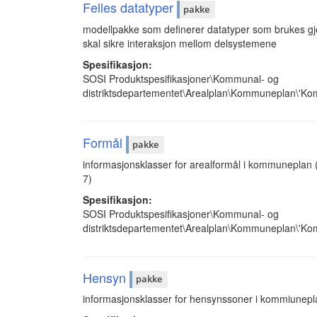
Felles datatyper
pakke
modellpakke som definerer datatyper som brukes gje
skal sikre interaksjon mellom delsystemene
Spesifikasjon:
SOSI Produktspesifikasjoner\Kommunal- og
distriktsdepartementet\Arealplan\Kommuneplan\'Ko
Formål
pakke
informasjonsklasser for arealformål i kommuneplan (
7)
Spesifikasjon:
SOSI Produktspesifikasjoner\Kommunal- og
distriktsdepartementet\Arealplan\Kommuneplan\'K
Hensyn
pakke
informasjonsklasser for hensynssoner i kommiunepl