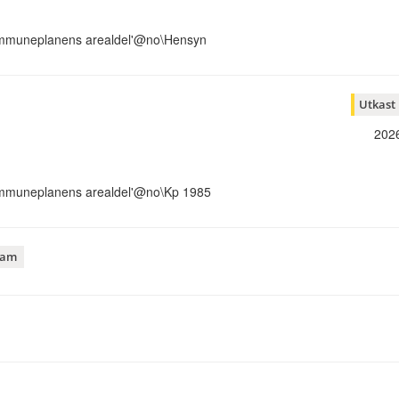
ommuneplanens arealdel'@no\Hensyn
Utkast
202
ommuneplanens arealdel'@no\Kp 1985
ram