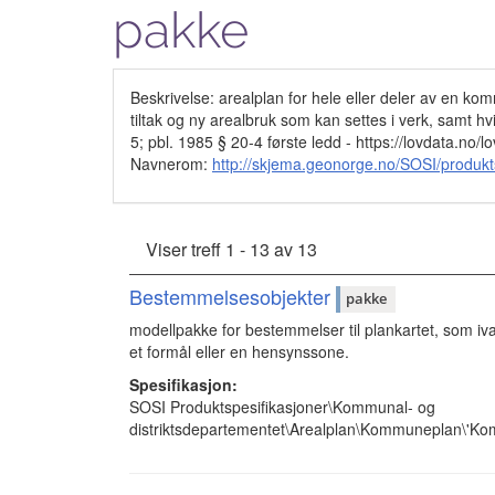
pakke
Beskrivelse: arealplan for hele eller deler av en 
tiltak og ny arealbruk som kan settes i verk, samt h
5; pbl. 1985 § 20-4 første ledd - https://lovdata.no
Navnerom:
http://skjema.geonorge.no/SOSI/produk
Viser treff 1 - 13 av 13
Bestemmelsesobjekter
pakke
modellpakke for bestemmelser til plankartet, som iva
et formål eller en hensynssone.
Spesifikasjon:
SOSI Produktspesifikasjoner\Kommunal- og
distriktsdepartementet\Arealplan\Kommuneplan\'K