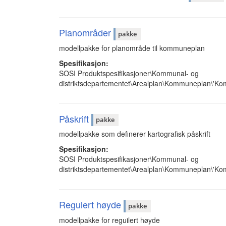
Planområder
pakke
modellpakke for planområde til kommuneplan
Spesifikasjon:
SOSI Produktspesifikasjoner\Kommunal- og
distriktsdepartementet\Arealplan\Kommuneplan\'K
Påskrift
pakke
modellpakke som definerer kartografisk påskrift
Spesifikasjon:
SOSI Produktspesifikasjoner\Kommunal- og
distriktsdepartementet\Arealplan\Kommuneplan\'Ko
Regulert høyde
pakke
modellpakke for reguilert høyde