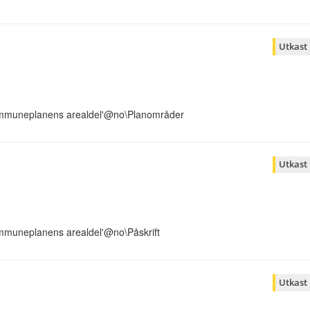
Utkast
ommuneplanens arealdel'@no\Planområder
Utkast
mmuneplanens arealdel'@no\Påskrift
Utkast