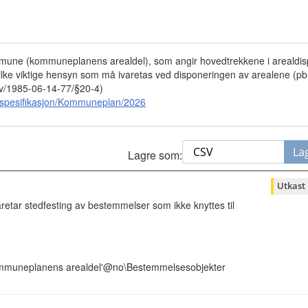
kommune (kommuneplanens arealdel), som angir hovedtrekkene i arealdis
vilke viktige hensyn som må ivaretas ved disponeringen av arealene (pbl
/lov/1985-06-14-77/§20-4)
tspesifikasjon/Kommuneplan/2026
La
Lagre som:
Utkast
retar stedfesting av bestemmelser som ikke knyttes til
ommuneplanens arealdel'@no\Bestemmelsesobjekter