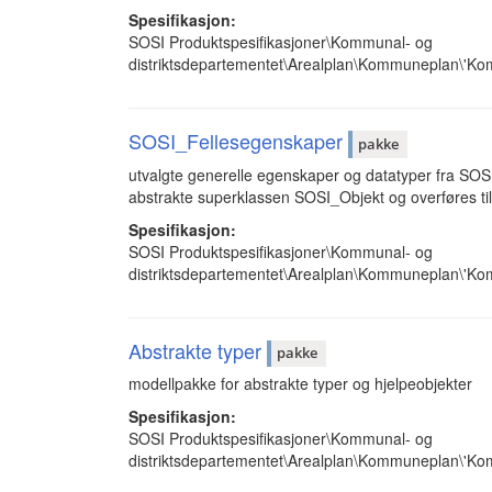
Spesifikasjon:
SOSI Produktspesifikasjoner\Kommunal- og
distriktsdepartementet\Arealplan\Kommuneplan\'K
SOSI_Fellesegenskaper
pakke
utvalgte generelle egenskaper og datatyper fra SOS
abstrakte superklassen SOSI_Objekt og overføres til
Spesifikasjon:
SOSI Produktspesifikasjoner\Kommunal- og
distriktsdepartementet\Arealplan\Kommuneplan\'K
Abstrakte typer
pakke
modellpakke for abstrakte typer og hjelpeobjekter
Spesifikasjon:
SOSI Produktspesifikasjoner\Kommunal- og
distriktsdepartementet\Arealplan\Kommuneplan\'Ko