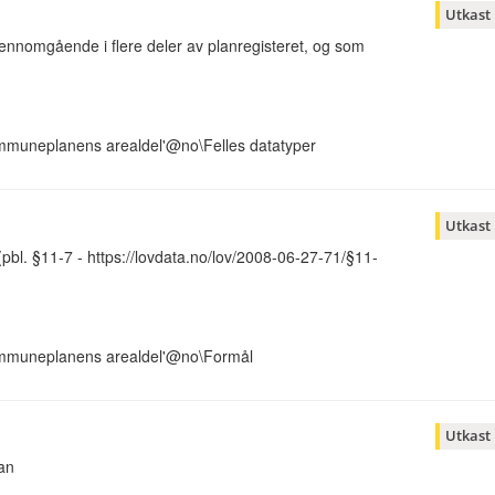
Utkast
nnomgående i flere deler av planregisteret, og som
mmuneplanens arealdel'@no\Felles datatyper
Utkast
pbl. §11-7 - https://lovdata.no/lov/2008-06-27-71/§11-
ommuneplanens arealdel'@no\Formål
Utkast
an