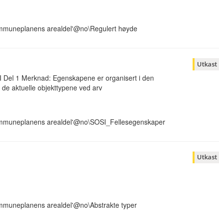
ommuneplanens arealdel'@no\Regulert høyde
Utkast
I Del 1 Merknad: Egenskapene er organisert i den
 de aktuelle objekttypene ved arv
ommuneplanens arealdel'@no\SOSI_Fellesegenskaper
Utkast
mmuneplanens arealdel'@no\Abstrakte typer