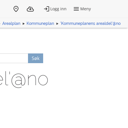
Arealplan
Kommuneplan
'Kommuneplanens arealdel'@no
Søk
l'@no