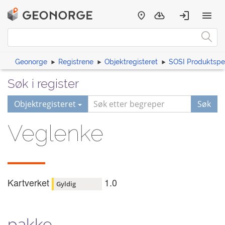
Geonorge
Registrene
Objektregisteret
SOSI Produktspes
Søk i register
Objektregisteret
Søk
Veglenke
Kartverket
1.0
Gyldig
pakke