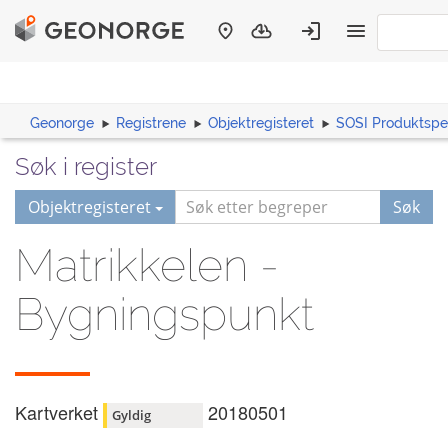
Geonorge
Registrene
Objektregisteret
SOSI Produktspes
Søk i register
Objektregisteret
Søk
Matrikkelen -
Bygningspunkt
Kartverket
20180501
Gyldig