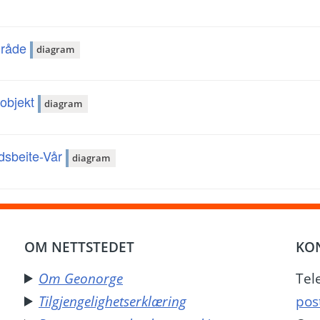
mråde
diagram
-objekt
diagram
dsbeite-Vår
diagram