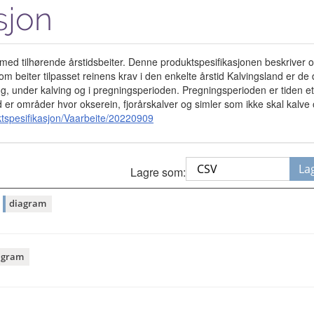
sjon
der med tilhørende årstidsbeiter. Denne produktspesifikasjonen beskriver 
 beiter tilpasset reinens krav i den enkelte årstid Kalvingsland er de 
, under kalving og i pregningsperioden. Pregningsperioden er tiden ette
nd er områder hvor okserein, fjorårskalver og simler som ikke skal kalve 
tspesifikasjon/Vaarbeite/20220909
La
Lagre som:
r
diagram
agram