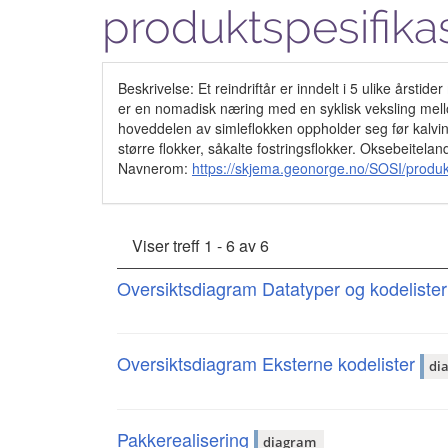
produktspesifika
Beskrivelse: Et reindriftår er inndelt i 5 ulike årsti
er en nomadisk næring med en syklisk veksling mellom
hoveddelen av simleflokken oppholder seg før kalving
større flokker, såkalte fostringsflokker. Oksebeitela
Navnerom:
https://skjema.geonorge.no/SOSI/produk
Viser treff 1 - 6 av 6
Oversiktsdiagram Datatyper og kodeliste
Oversiktsdiagram Eksterne kodelister
di
Pakkerealisering
diagram