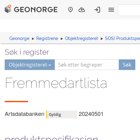
Geonorge
Registrene
Objektregisteret
SOSI Produktspes
Søk i register
Objektregisteret
Søk
Fremmedartlista
Artsdatabanken
20240501
Gyldig
produktspesifikasjon