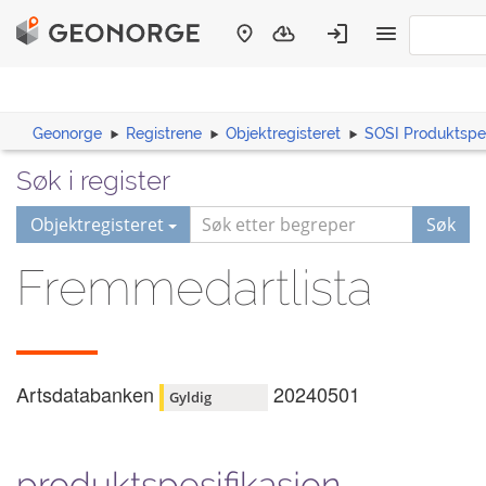
Geonorge
Registrene
Objektregisteret
SOSI Produktspes
Søk i register
Objektregisteret
Søk
Fremmedartlista
Artsdatabanken
20240501
Gyldig
produktspesifikasjon