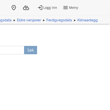
egsdata
Eldre versjoner
Ferdigvegsdata
Klimaanlegg
Søk