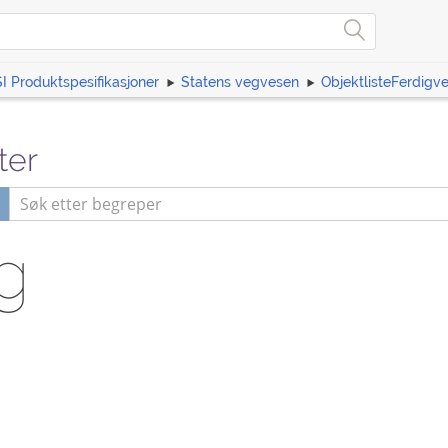
I Produktspesifikasjoner
Statens vegvesen
ObjektlisteFerdigv
ter
g