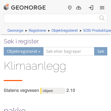
Geonorge
Registrene
Objektregisteret
SOSI Produktspes
Søk i register
Objektregisteret
Søk
Klimaanlegg
Statens vegvesen
2.10
Ukjent
pakke