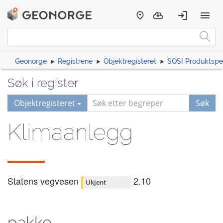
Geonorge
Registrene
Objektregisteret
SOSI Produktspes
Søk i register
Objektregisteret
Søk
Klimaanlegg
Statens vegvesen
2.10
Ukjent
pakke