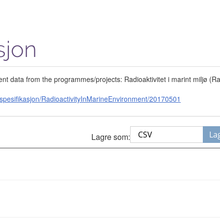
sjon
ent data from the programmes/projects: Radioaktivitet i marint miljø (
spesifikasjon/RadioactivityInMarineEnvironment/20170501
La
Lagre som: