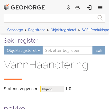
Geonorge
Registrene
Objektregisteret
SOSI Produktspes
Søk i register
Objektregisteret
Søk
VannHaandtering
Statens vegvesen
1.0
Ukjent
pakke