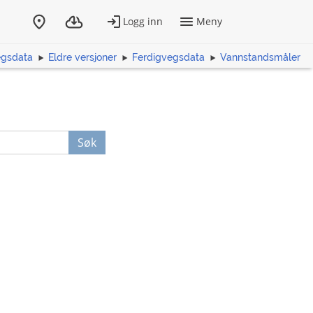
egsdata
Eldre versjoner
Ferdigvegsdata
Vannstandsmåler
Søk