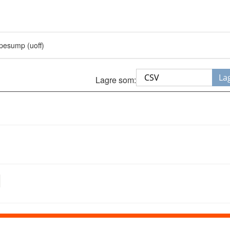
mpesump (uoff)
La
Lagre som: