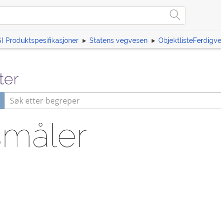
I Produktspesifikasjoner
Statens vegvesen
ObjektlisteFerdigv
ter
småler