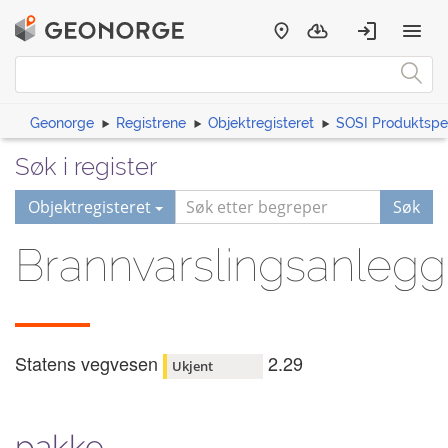
Geonorge
Registrene
Objektregisteret
SOSI Produktspes
Søk i register
Objektregisteret
Søk
Brannvarslingsanlegg
Statens vegvesen
2.29
Ukjent
pakke