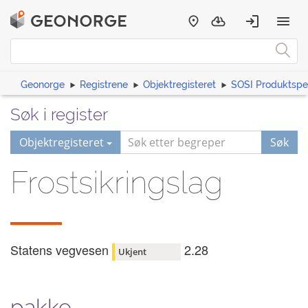
Geonorge
Registrene
Objektregisteret
SOSI Produktspes
Søk i register
Objektregisteret
Søk
Frostsikringslag
Statens vegvesen
2.28
Ukjent
pakke