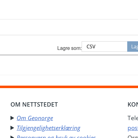
La
Lagre som: