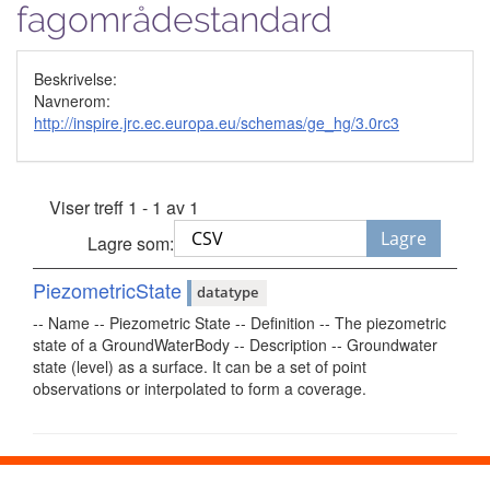
fagområdestandard
Beskrivelse:
Navnerom:
http://inspire.jrc.ec.europa.eu/schemas/ge_hg/3.0rc3
Viser treff 1 - 1 av 1
Lagre
Lagre som:
PiezometricState
datatype
-- Name -- Piezometric State -- Definition -- The piezometric
state of a GroundWaterBody -- Description -- Groundwater
state (level) as a surface. It can be a set of point
observations or interpolated to form a coverage.