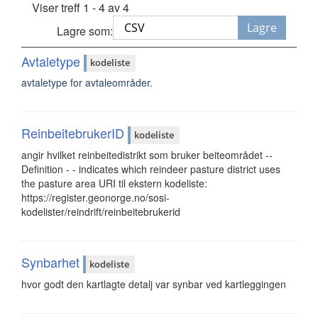
Viser treff 1 - 4 av 4
Lagre
Lagre som:
Avtaletype
kodeliste
avtaletype for avtaleområder.
ReinbeitebrukerID
kodeliste
angir hvilket reinbeitedistrikt som bruker beiteområdet --
Definition - - indicates which reindeer pasture district uses
the pasture area URI til ekstern kodeliste:
https://register.geonorge.no/sosi-
kodelister/reindrift/reinbeitebrukerid
Synbarhet
kodeliste
hvor godt den kartlagte detalj var synbar ved kartleggingen