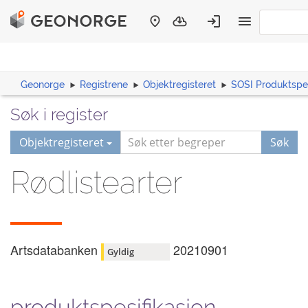
Geonorge
Registrene
Objektregisteret
SOSI Produktspes
Søk i register
Objektregisteret
Søk
Rødlistearter
Artsdatabanken
20210901
Gyldig
produktspesifikasjon