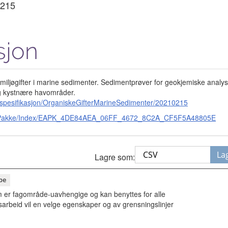
215
sjon
e miljøgifter i marine sedimenter. Sedimentprøver for geokjemiske analy
g kystnære havområder.
tspesifikasjon/OrganiskeGifterMarineSedimenter/20210215
e.no/Pakke/Index/EAPK_4DE84AEA_06FF_4672_8C2A_CF5F5A48805E
La
Lagre som:
pe
 er fagområde-uavhengige og kan benyttes for alle
sarbeid vil en velge egenskaper og av grensningslinjer