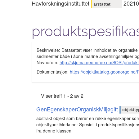
Havforskningsinstituttet
20210
Erstattet
produktspesifika
Beskrivelse: Datasettet viser innholdet av organisk
sedimenter både i åpne marine avsetningsmiljøer o
Navnerom:
http://skjema.geonorge.no/SOSI/produk
Dokumentasjon:
https://objektkatalog.geonorg
Viser treff 1 - 2 av 2
GenEgenskaperOrganiskMiljøgift
objektty
abstrakt objekt som bærer en rekke egenskaper som
objekttyper Merknad: Spesielt i produktspesifikasjon
fra denne klassen.