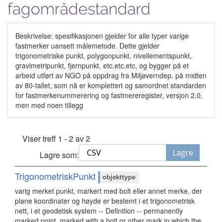
fagområdestandard
Beskrivelse: spesifikasjonen gjelder for alle typer varige
fastmerker uansett målemetode. Dette gjelder
trigonometriske punkt, polygonpunkt, nivellementspunkt,
gravimetripunkt, fjernpunkt, etc,etc,etc, og bygger på et
arbeid utført av NGO på oppdrag fra Miljøverndep. på midten
av 80-tallet, som nå er komplettert og samordnet standarden
for fastmerkenummerering og fastmereregister, versjon 2.0,
men med noen tillegg
Viser treff 1 - 2 av 2
Lagre
Lagre som:
TrigonometriskPunkt
objekttype
varig merket punkt, markert med bolt eller annet merke, der
plane koordinater og høyde er bestemt i et trigonometrisk
nett, i et geodetisk system -- Definition -- permanently
marked point, marked with a bolt or other mark in which the