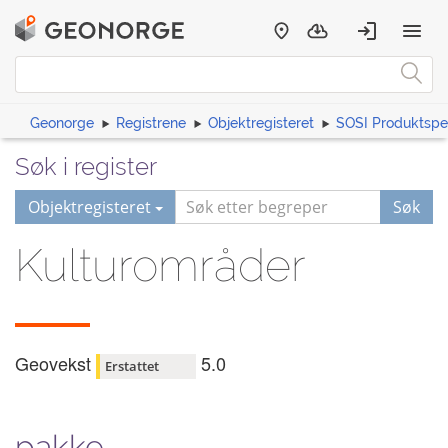
Geonorge
Registrene
Objektregisteret
SOSI Produktspes
Søk i register
Objektregisteret
Søk
Kulturområder
Geovekst
5.0
Erstattet
pakke